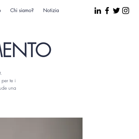
o
Chi siamo?
Notizia
MENTO
t.
per te i
lude una