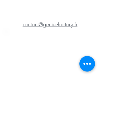
contact@genius-factory.fr
Laissez-nous un message
et nous revenons vers
vous.
Merci pour votre message !