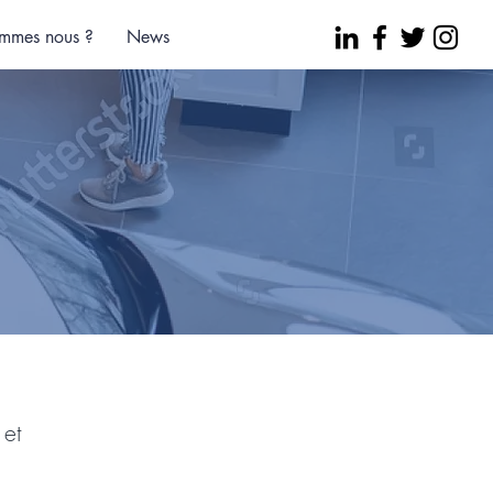
mmes nous ?
News
 et