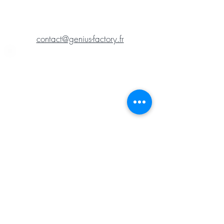
contact@genius-factory.fr
Hinterlassen Sie uns eine
Nachricht und wir melden
uns bei Ihnen.
Vielen Dank für Ihre Nachricht!