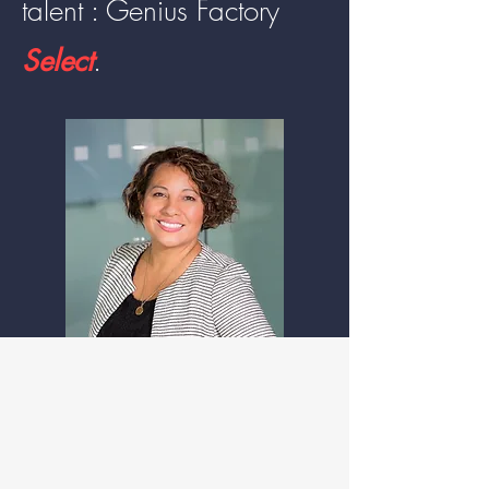
talent :
Genius Factory
Select
.